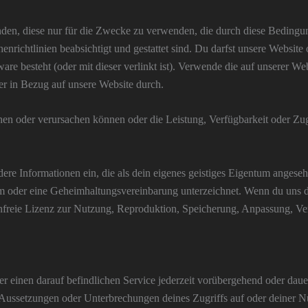
nden, diese nur für die Zwecke zu verwenden, die durch diese Bedingun
nrichtlinien beabsichtigt und gestattet sind. Du darfst unsere Websit
ware besteht (oder mit dieser verlinkt ist). Verwende die auf unserer W
der in Bezug auf unsere Website durch.
en oder verursachen können oder die Leistung, Verfügbarkeit oder Zugän
ere Informationen ein, die als dein eigenes geistiges Eigentum angese
m oder eine Geheimhaltungsvereinbarung unterzeichnet. Wenn du uns dies
enfreie Lizenz zur Nutzung, Reproduktion, Speicherung, Anpassung, Ver
einen darauf befindlichen Service jederzeit vorübergehend oder dauerh
Aussetzungen oder Unterbrechungen deines Zugriffs auf oder deiner Nu