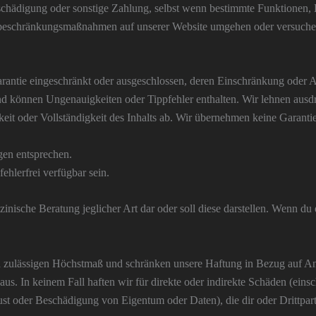
schädigung oder sonstige Zahlung, selbst wenn bestimmte Funktionen, Ei
iffsbeschränkungsmaßnahmen auf unserer Website umgehen oder versuche
Garantie eingeschränkt oder ausgeschlossen, deren Einschränkung oder A
nd können Ungenauigkeiten oder Tippfehler enthalten. Wir lehnen ausdr
keit oder Vollständigkeit des Inhalts ab. Wir übernehmen keine Garantie
gen entsprechen.
ehlerfrei verfügbar sein.
edizinische Beratung jeglicher Art dar oder soll diese darstellen. Wenn 
 zulässigen Höchstmaß und schränken unsere Haftung in Bezug auf Ange
aus. In keinem Fall haften wir für direkte oder indirekte Schäden (ei
 oder Beschädigung von Eigentum oder Daten), die dir oder Drittparte