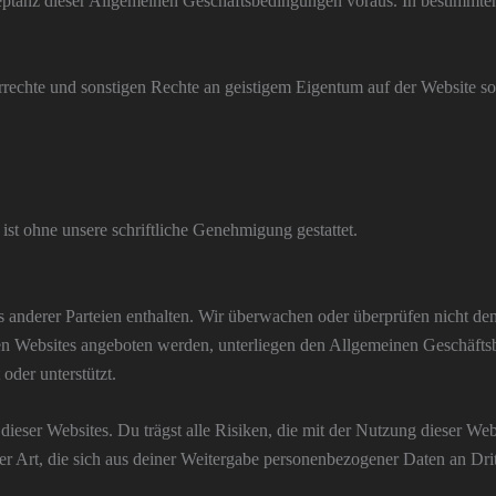
eptanz dieser Allgemeinen Geschäftsbedingungen voraus. In bestimmten
errechte und sonstigen Rechte an geistigem Eigentum auf der Website so
ist ohne unsere schriftliche Genehmigung gestattet.
nderer Parteien enthalten. Wir überwachen oder überprüfen nicht den I
ren Websites angeboten werden, unterliegen den Allgemeinen Geschäfts
oder unterstützt.
 dieser Websites. Du trägst alle Risiken, die mit der Nutzung dieser W
r Art, die sich aus deiner Weitergabe personenbezogener Daten an Drit